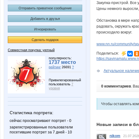
Закупка-пристрой. Все 
Отправить приватное сообщение
Цены немного выросли, 
Добавить в друзья
Обстановка в мире напр
радовать, окружать кра
Игнорировать
происходило вокруг.
Сделать подарок
www.nn.ru/community/sp/s
Совместная покупка: уютный
Поделиться:
популярность:
https://savinamalu.www.
1737 место
рейтинг
26691
?
Актуальное наличие
Привилегированный
пользователь
7
0 комментариев
. Ва
уровня
Чтобы оставлять ко
Статистика портрета:
сейчас просматривают портрет - 0
Новые записи в бл
зарегистрированные пользователи
посетившие портрет за 7 дней - 10
nikom
21.07.202