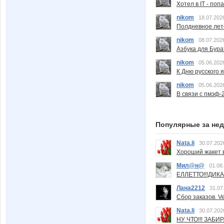
Хотел в IT - поп
nikom
18.07.202
Полдневное лет
nikom
08.07.202
Азбука для Бура
nikom
05.06.202
К Дню русского 
nikom
05.06.202
В связи с пмэф-
Популярные за не
Nata.li
30.07.202
Хороший жакет вс
Мил@н@
01.08
ЕЛЛЕТТО!!!ДИК
Лана2212
31.07
Сбор заказов. Ve
Nata.li
30.07.202
НУ ЧТО!!! ЗАБИ