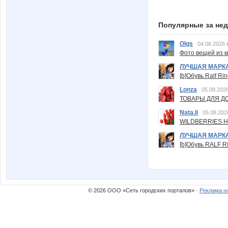
Популярные за не
Olgs
04.08.2026 
Фото вещей из ки
ЛУЧШАЯ МАРК
[b]Обувь Ralf Ri
Lonza
05.08.2026
ТОВАРЫ ДЛЯ ДО
Nata.li
05.08.202
WILDBERRIES Н
ЛУЧШАЯ МАРК
[b]Обувь RALF RI
© 2026 ООО «Сеть городских порталов» ·
Реклама н