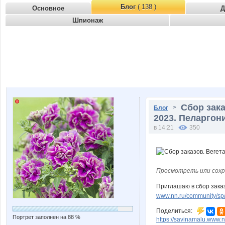
Блог
( 138 )
Основное
Д
Шпионаж
Сбор зака
>
Блог
2023. Пеларгон
в 14:21
350
Просмотреть или сохр
Приглашаю в сбор зака
www.nn.ru/community/sp/
Поделиться:
Портрет заполнен на 88 %
https://savinamalu.www.