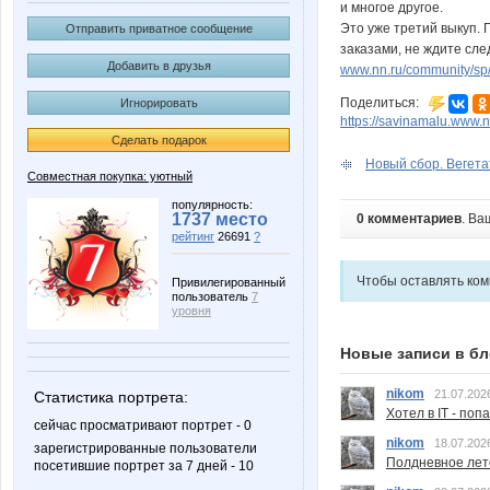
и многое другое.
Это уже третий выкуп. 
Отправить приватное сообщение
заказами, не ждите сл
Добавить в друзья
www.nn.ru/community/sp/s
Поделиться:
Игнорировать
https://savinamalu.www.
Сделать подарок
Новый сбор. Вегета
Совместная покупка: уютный
популярность:
1737 место
0 комментариев
. Ва
рейтинг
26691
?
Чтобы оставлять ко
Привилегированный
пользователь
7
уровня
Новые записи в бл
nikom
21.07.202
Статистика портрета:
Хотел в IT - поп
сейчас просматривают портрет - 0
nikom
18.07.202
зарегистрированные пользователи
Полдневное лет
посетившие портрет за 7 дней - 10