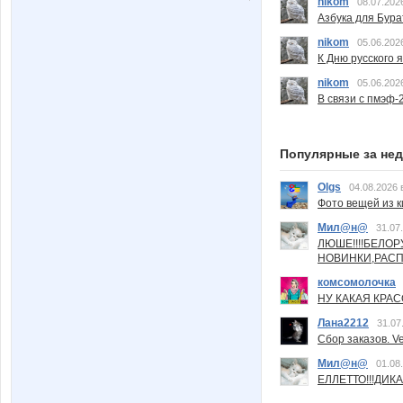
nikom
08.07.202
Азбука для Бура
nikom
05.06.202
К Дню русского 
nikom
05.06.202
В связи с пмэф-
Популярные за не
Olgs
04.08.2026 
Фото вещей из ки
Мил@н@
31.07
ЛЮШЕ!!!!БЕЛО
НОВИНКИ,РАСП
комсомолочка
НУ КАКАЯ КРАСОТ
Лана2212
31.07
Сбор заказов. Ve
Мил@н@
01.08
ЕЛЛЕТТО!!!ДИК