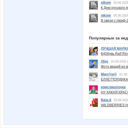
nikom
05.06.202
К Дню русского 
nikom
05.06.202
В связи с пмэф-
Популярные за не
ЛУЧШАЯ МАРК
[b]Обувь Ralf Ri
Olgs
04.08.2026 
Фото вещей из ки
Мил@н@
01.08
ЕЛЛЕТТО!!!ДИК
комсомолочка
НУ КАКАЯ КРАСОТ
Nata.li
05.08.202
WILDBERRIES Н