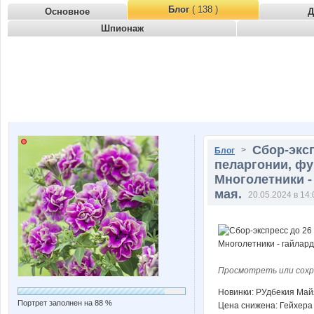
Блог
( 138 )
Основное
Д
Шпионаж
Сбор-эксп
>
Блог
пеларгонии, фу
Многолетники -
мая.
20.05.2024 в 14:
Просмотреть или сохр
Новинки: РУдбекия Май
Портрет заполнен на 88 %
Цена снижена: Гейхера