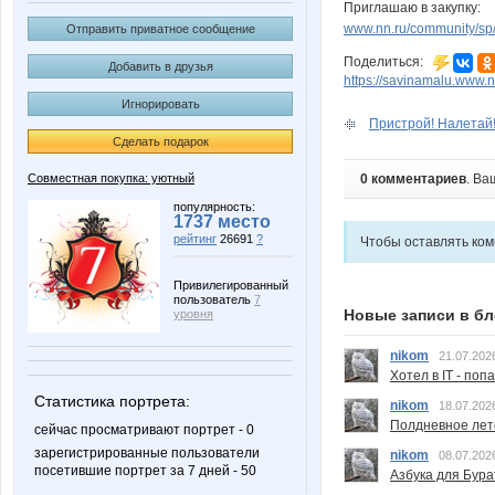
Приглашаю в закупку:
www.nn.ru/community/sp/
Отправить приватное сообщение
Поделиться:
Добавить в друзья
https://savinamalu.www.
Игнорировать
Пристрой! Налетай! 
Сделать подарок
Совместная покупка: уютный
0 комментариев
. Ва
популярность:
1737 место
рейтинг
26691
?
Чтобы оставлять ко
Привилегированный
пользователь
7
Новые записи в бл
уровня
nikom
21.07.202
Хотел в IT - поп
Статистика портрета:
nikom
18.07.202
Полдневное лет
сейчас просматривают портрет - 0
зарегистрированные пользователи
nikom
08.07.202
посетившие портрет за 7 дней - 50
Азбука для Бура