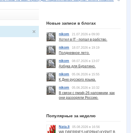
Новые записи в блогах
nikom
21.07.2026 в 09:00
Хотел в IT - попал в рабство.
nikom
18.07.2026 в 19:19
Полдневное лето.
nikom
08.07.2026 в 13:07
Азбука для Буратино.
nikom
05.06.2026 в 15:55
К Дню русского языка.
nikom
05.06.2026 в 10:32
В связи с пмэф-26 напомним, как
они раззоряли Россию.
Популярные за неделю
Nata.li
05.08.2026 в 16:56
WILDBERRIES НЕРВНО КУРИТ В