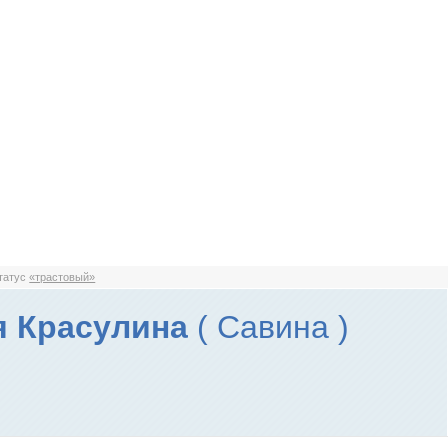
статус
«трастовый»
я Красулина
( Савина )