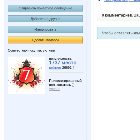
Отправить приватное сообщение
0 комментариев
. Ва
Добавить в друзья
Игнорировать
Чтобы оставлять ко
Сделать подарок
Совместная покупка: уютный
популярность:
1737 место
рейтинг
26691
?
Привилегированный
пользователь
7
уровня