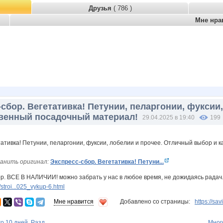
Друзья
( 786 )
Мне нра
сбор. Вегетативка! Петунии, пеларгонии, фуксии
твенный посадочный материал!
29.04.2025 в 19:40
199
анить оригинал:
Экспресс-сбор. Вегетативка! Петуни...
р. ВСЕ В НАЛИЧИИ! можно забрать у нас в любое время, не дожидаясь радач.
troi...025_vykup-6.html
Мне нравится
Добавлено со страницы:
https://s
о 10 дней. Разд...
Мног