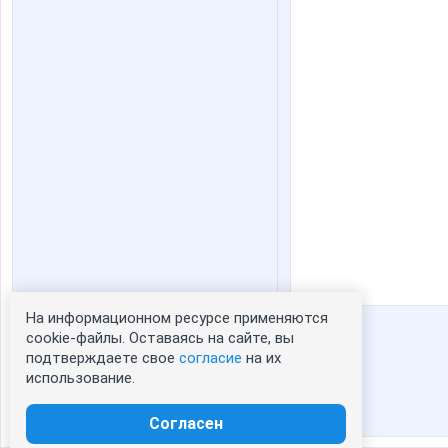
На информационном ресурсе применяются
Статистика портрета:
cookie-файлы. Оставаясь на сайте, вы
подтверждаете свое
согласие
на их
сейчас просматривают портрет - 0
использование.
зарегистрированные пользователи
посетившие портрет за 7 дней - 50
Согласен