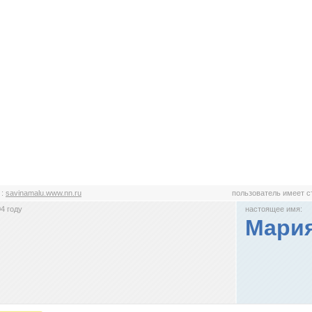
u
:
savinamalu.www.nn.ru
пользователь имеет 
4 году
настоящее имя:
Мари