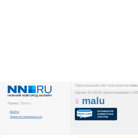
Персональный сайт пользователя
mal
портрет № 21142 зарегистрирован в 200
malu
Привет, Гость !
-
Войти
-
Зарегистрироваться