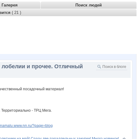
Галерея
Поиск людей
вится
( 21 )
, лобелии и прочее. Отличный
 Территориально - ТРЦ Мега.
avinamalu.www.nn.ru/?page=blog
олетники на май! Сразу две параллельных закупки! Много новинок!